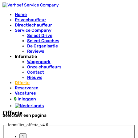
Home
Privechauffeur
Directiechauffeur
Service Company
Select Drive
Select Coaches
De Organisatie
Reviews
Informatie
Wagenpark
Onze chauffeurs
Contact
Nieuws
Offerte
Reserveren
Vacatures
Inloggen
Offerte
Selecteer een pagina
formulier_offerte_v4.6